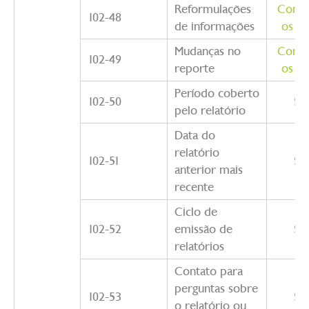
Reformulações
Como 
102-48
de informações
os te
Mudanças no
Como 
102-49
reporte
os te
Período coberto
102-50
So
pelo relatório
Data do
relatório
102-51
So
anterior mais
recente
Ciclo de
102-52
emissão de
So
relatórios
Contato para
perguntas sobre
102-53
So
o relatório ou