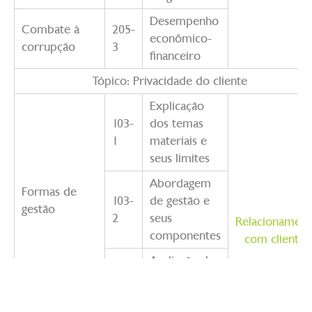
Desempenho
Combate à
205-
econômico-
corrupção
3
financeiro
Tópico: Privacidade do cliente
Explicação
103-
dos temas
1
materiais e
seus limites
Abordagem
Formas de
103-
de gestão e
gestão
2
seus
Relacionamen
componentes
com clientes
Avaliação da
103-
abordagem
3
de gestão