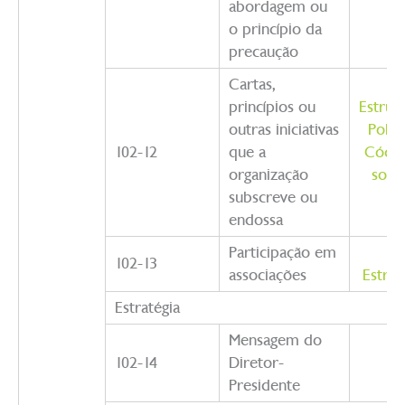
abordagem ou
o princípio da
precaução
Cartas,
princípios ou
Estrut
outras iniciativas
Políti
102-12
que a
Códig
organização
soci
subscreve ou
endossa
Participação em
Su
102-13
associações
Estru
Estratégia
Mensagem do
102-14
Diretor-
A
Presidente