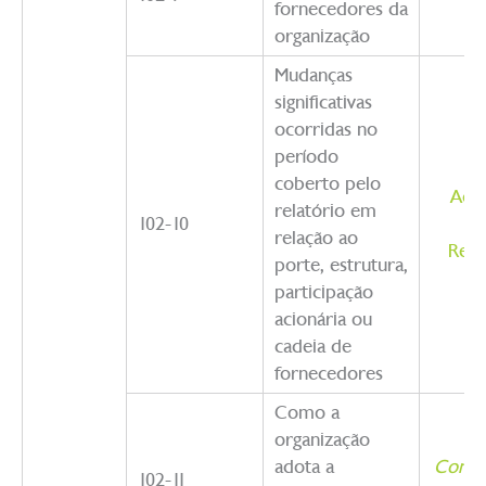
fornecedores da
organização
Mudanças
significativas
ocorridas no
período
coberto pelo
Admi
relatório em
102-10
relação ao
Rela
porte, estrutura,
participação
acionária ou
cadeia de
fornecedores
Como a
organização
adota a
Compl
102-11