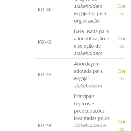
stakeholders
Como 
102-40
engajados pela
os te
organização
Base usada para
a identificação e
Como 
102-42
a seleção de
os te
stakeholders
Abordagem
adotada para
Como 
102-43
engajar
os te
stakeholders
Principais
tópicos e
preocupações
levantadas pelos
Como 
102-44
stakeholders
e
os te