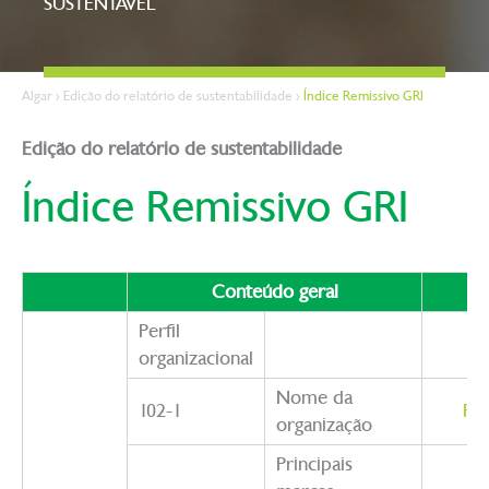
SUSTENTÁVEL
Algar
>
Edição do relatório de sustentabilidade
>
Índice Remissivo GRI
Edição do relatório de sustentabilidade
Índice Remissivo GRI
Conteúdo geral
P
Perfil
organizacional
Nome da
102-1
Per
organização
Principais