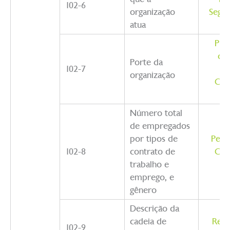
102-6
organização
Segm
atua
Prin
de 
Porte da
102-7
organização
Com
I
Número total
de empregados
por tipos de
Perf
102-8
contrato de
Com
trabalho e
I
emprego, e
gênero
Descrição da
cadeia de
Rela
102-9