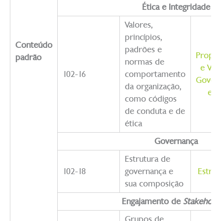
Ética e Integridade
Valores,
princípios,
Conteúdo
padrões e
Propós
padrão
normas de
e Val
102-16
comportamento
Gover
da organização,
e G
como códigos
de conduta e de
ética
Governança
Estrutura de
102-18
governança e
Estru
sua composição
Engajamento de
Stakehold
Grupos de