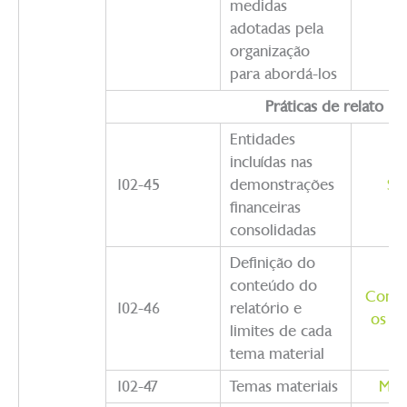
medidas
adotadas pela
organização
para abordá-los
Práticas de relato
Entidades
incluídas nas
102-45
demonstrações
So
financeiras
consolidadas
Definição do
conteúdo do
Como 
102-46
relatório e
os te
limites de cada
tema material
102-47
Temas materiais
Matr