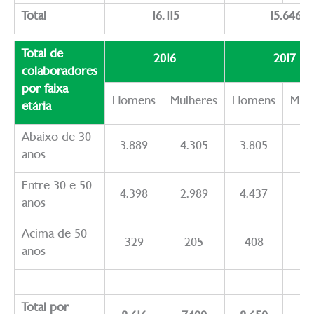
Total
16.115
15.646
Total de
2016
2017
colaboradores
por faixa
Homens
Mulheres
Homens
Mulh
etária
Abaixo de 30
3.889
4.305
3.805
4.
anos
Entre 30 e 50
4.398
2.989
4.437
2.
anos
Acima de 50
329
205
408
2
anos
Total por