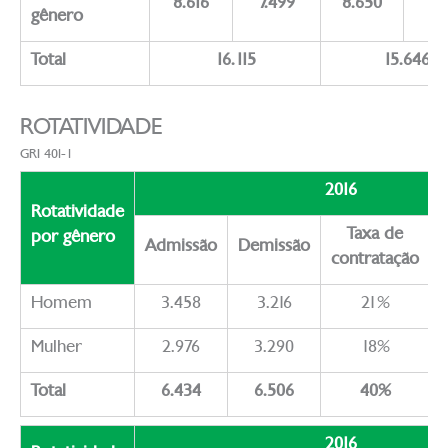
8.616
7.499
8.650
6.
gênero
Total
16.115
15.646
ROTATIVIDADE
GRI 401-1
2016
Rotatividade
Taxa de
por gênero
Admissão
Demissão
contratação
r
Homem
3.458
3.216
21%
Mulher
2.976
3.290
18%
Total
6.434
6.506
40%
2016