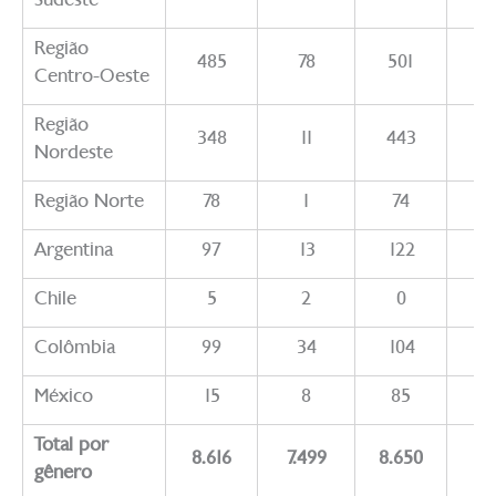
Região
485
78
501
8
Centro-Oeste
Região
348
11
443
1
Nordeste
Região Norte
78
1
74
Argentina
97
13
122
1
Chile
5
2
0
Colômbia
99
34
104
3
México
15
8
85
6
Total por
8.616
7.499
8.650
6.
gênero