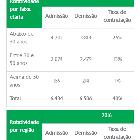
Rotatividade
por faixa
Taxa de
Admissão
Demissão
etária
contratação
Abaixo de
4.201
3.813
26%
30 anos
Entre 30 e
2.074
2.479
13%
50 anos
Acima de 50
159
214
1%
anos
Total
6.434
6.506
40%
2016
Rotatividade
Taxa de
por região
Admissão
Demissão
contratação