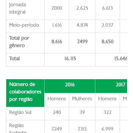
Jornada
7.000
2.625
6.613
2.
integral
Meio-período
1.616
4.874
2.037
4.
Total por
8.616
7.499
8.650
6.
gênero
Total
16.115
15.646
Número de
2016
2017
colaboradores
Homens
Mulheres
Homens
Mulh
por região
Região Sul
240
39
322
1
Região
7.249
7.313
6.999
6.
Sudeste