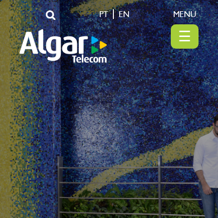
PT
EN
MENU
☰